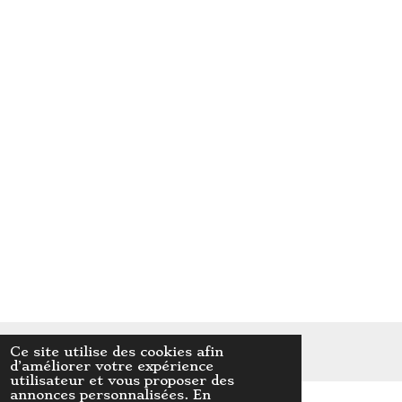
© 2022 Au cœur de l'animal
Ce site utilise des cookies afin
Propulsé par
Webador
d’améliorer votre expérience
utilisateur et vous proposer des
annonces personnalisées. En