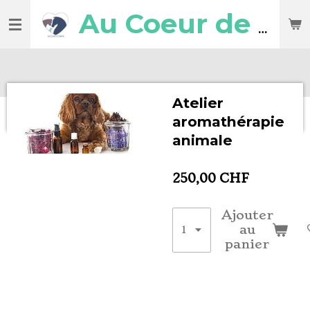
Passer
Au Coeur de l'Animal
au
contenu
principal
Atelier
aromathérapie
animale
250,00 CHF
Ajouter
au
panier