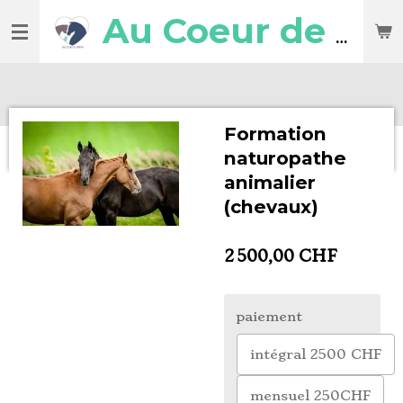
Passer
Au Coeur de l'Animal
au
contenu
principal
Formation
naturopathe
animalier
(chevaux)
2 500,00 CHF
paiement
intégral 2500 CHF
mensuel 250CHF